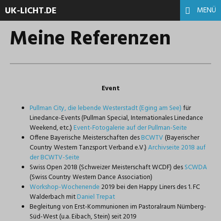
UK-LICHT.DE
MENÜ
Meine Referenzen
Event
Pullman City, die lebende Westerstadt (Eging am See)
für
Linedance-Events (Pullman Special, Internationales Linedance
Weekend, etc.)
Event-Fotogalerie auf der Pullman-Seite
Offene Bayerische Meisterschaften des
BCWTV
(Bayerischer
Country Western Tanzsport Verband e.V.)
Archivseite 2018 auf
der BCWTV-Seite
Swiss Open 2018 (Schweizer Meisterschaft WCDF) des
SCWDA
(Swiss Country Western Dance Association)
Workshop-Wochenende
2019 bei den Happy Liners des 1. FC
Walderbach mit
Daniel Trepat
Begleitung von Erst-Kommunionen im Pastoralraum Nürnberg-
Süd-West (u.a. Eibach, Stein) seit 2019