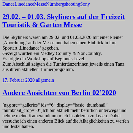
Dance
Linedance
Messe
Nürnberg
shooting
Sony
29.02. – 01.03. Skyliners auf der Freizeit
Touristik & Garten Messe
Die Skyliners waren am 29.02. und 01.03.2020 mit einer kleiner
‚Abordnung‘ auf der Messe und haben einen Einblick in ihre
Sportart ‚Linedance‘ gegeben.
Gezeigt wurden ein Medley Country & NonCountry.
Es folgte ein Workshop auf Beginner-Level.
Zum Abschluß zeigten die TurniertänzerInnen jeweils einen Tanz
aus ihrem aktuellen Turnierprogramm.
17. Februar 2020
allgemein
Andere Ansichten von Berlin 02’2020
[ngg src=“galleries“ ids=“6″ display=“basic_thumbnail“
thumbnail_crop=“0″]Ich bin aktuell mehr beruflich unterwegs und
nehme meine Kamera mit um mich inspirieren zu lassen. Dabei
versuche ich einen anderen Blick auf die Alltäglichkeiten zu werfen
und festzuhalten.