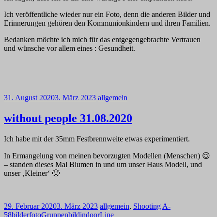
Ich veröffentliche wieder nur ein Foto, denn die anderen Bilder und
Erinnerungen gehören den Kommunionkindern und ihren Familien.
Bedanken möchte ich mich für das entgegengebrachte Vertrauen
und wünsche vor allem eines : Gesundheit.
31. August 2020
3. März 2023
allgemein
without people 31.08.2020
Ich habe mit der 35mm Festbrennweite etwas experimentiert.
In Ermangelung von meinen bevorzugten Modellen (Menschen) 😉
– standen dieses Mal Blumen in und um unser Haus Modell, und
unser ‚Kleiner‘ 🙂
29. Februar 2020
3. März 2023
allgemein
,
Shooting
A-
58
bilder
foto
Gruppenbild
indoor
Line