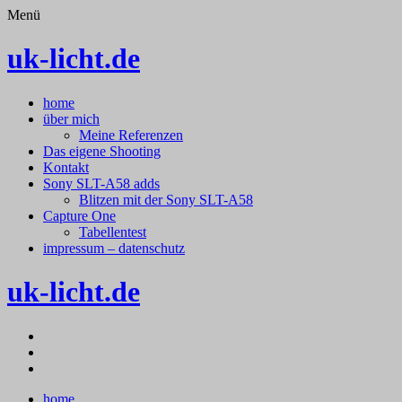
Menü
uk-licht.de
Springe
home
zum
über mich
Inhalt
Meine Referenzen
Das eigene Shooting
Kontakt
Sony SLT-A58 adds
Blitzen mit der Sony SLT-A58
Capture One
Tabellentest
impressum – datenschutz
uk-licht.de
facebook
500px.com
Flickr
Springe
home