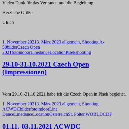
Vielen Dank für das Vertrauen und die Begleitung
Herzliche Grüße
Ulrich
1. November 2021
3. März 2023
allgemein
,
Shooting
A-
58
bilder
Czech Open
2021
foto
indoor
Linedance
Location
Pisek
shooting
29.10-31.10.2021 Czech Open
(Impressionen)
Vom 29.10.-31.10.2021 habe ich die Czech Open in Pisek begleitet.
1. November 2021
3. März 2023
allgemein
,
Shooting
ACWDC
bilder
foto
indoor
Line
Dance
Linedance
Location
Österreich
St. Pölten
WORLDCDF
01.11.-03.11.2021 ACWDC