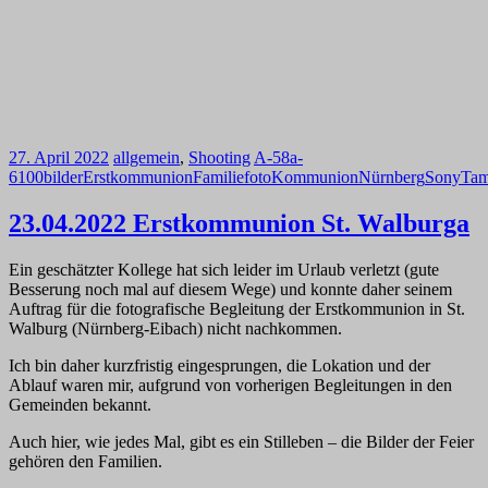
27. April 2022
allgemein
,
Shooting
A-58
a-
6100
bilder
Erstkommunion
Familie
foto
Kommunion
Nürnberg
Sony
Tam
23.04.2022 Erstkommunion St. Walburga
Ein geschätzter Kollege hat sich leider im Urlaub verletzt (gute
Besserung noch mal auf diesem Wege) und konnte daher seinem
Auftrag für die fotografische Begleitung der Erstkommunion in St.
Walburg (Nürnberg-Eibach) nicht nachkommen.
Ich bin daher kurzfristig eingesprungen, die Lokation und der
Ablauf waren mir, aufgrund von vorherigen Begleitungen in den
Gemeinden bekannt.
Auch hier, wie jedes Mal, gibt es ein Stilleben – die Bilder der Feier
gehören den Familien.