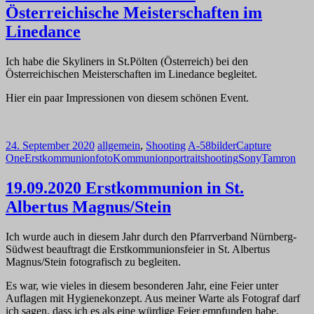
Österreichische Meisterschaften im
Linedance
Ich habe die Skyliners in St.Pölten (Österreich) bei den
Österreichischen Meisterschaften im Linedance begleitet.
Hier ein paar Impressionen von diesem schönen Event.
24. September 2020
allgemein
,
Shooting
A-58
bilder
Capture
One
Erstkommunion
foto
Kommunion
portrait
shooting
Sony
Tamron
19.09.2020 Erstkommunion in St.
Albertus Magnus/Stein
Ich wurde auch in diesem Jahr durch den Pfarrverband Nürnberg-
Südwest beauftragt die Erstkommunionsfeier in St. Albertus
Magnus/Stein fotografisch zu begleiten.
Es war, wie vieles in diesem besonderen Jahr, eine Feier unter
Auflagen mit Hygienekonzept. Aus meiner Warte als Fotograf darf
ich sagen, dass ich es als eine würdige Feier empfunden habe.