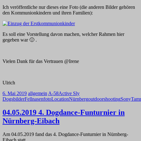
Ich veröffentliche nur dieses eine Foto (die anderen Bilder gehören
den Kommunionkindern und ihren Familien):
Es soll eine Vorstellung davon machen, welcher Rahmen hier
gegeben war 🙂 .
Vielen Dank für das Vertrauen @Irene
Ulrich
6. Mai 2019
allgemein
A-58
Active Sly
Dogs
bilder
Fellnasen
foto
Location
Nürnberg
outdoor
shooting
Sony
Tam
04.05.2019 4. Dogdance-Funturnier in
Nürnberg-Eibach
Am 04.05.2019 fand das 4. Dogdance-Funturnier in Nürnberg-
Eibach statt.