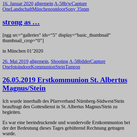
16. Januar 2020
allgemein
A-58
b/w
Capture
One
Landschaft
München
outdoor
Sony 35mm
strong as …
[ngg src=“galleries“ ids=“5″ display=“basic_thumbnail“
thumbnail_crop=“0″]
in München 01’2020
26. Mai 2019
allgemein
,
Shooting
A-58
bilder
Capture
One
foto
indoor
Kommunion
Stein
Tamron
26.05.2019 Erstkommunion St. Albertus
Magnus/Stein
Ich wurde innerhalb des Pfarrverband Nürnberg-Südwest/Stein
beauftragt den Gottesdienst in St. Albertus Magnus/Stein zu
begleiten.
Es war eine beeindruckende und wundervolle Erstkommunion bei
der der Bedeutung dieses Tages gebührend Rechnung getragen
wurde.