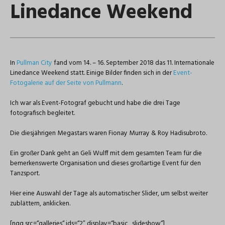
Linedance Weekend
In
Pullman City
fand vom 14. – 16. September 2018 das 11. Internationale
Linedance Weekend statt. Einige Bilder finden sich in der
Event-
Fotogalerie auf der Seite von Pullmann
.
Ich war als Event-Fotograf gebucht und habe die drei Tage
fotografisch begleitet.
Die diesjährigen Megastars waren Fionay Murray & Roy Hadisubroto.
Ein großer Dank geht an Geli Wulff mit dem gesamten Team für die
bemerkenswerte Organisation und dieses großartige Event für den
Tanzsport.
Hier eine Auswahl der Tage als automatischer Slider, um selbst weiter
zublättern, anklicken.
[ngg src=“galleries“ ids=“2″ display=“basic_slideshow“]