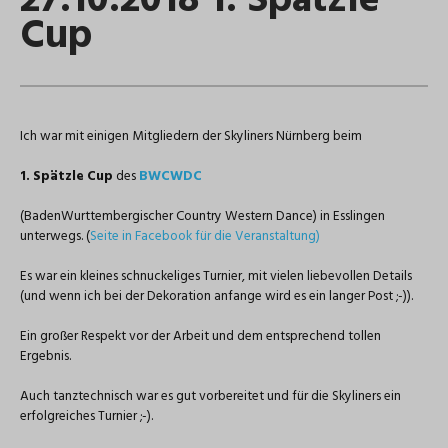
27.10.2018 1. Spätzle
Cup
Ich war mit einigen Mitgliedern der Skyliners Nürnberg beim
1. Spätzle Cup
des
BWCWDC
(BadenWurttembergischer Country Western Dance) in Esslingen
unterwegs. (
Seite in Facebook für die Veranstaltung)
Es war ein kleines schnuckeliges Turnier, mit vielen liebevollen Details
(und wenn ich bei der Dekoration anfange wird es ein langer Post ;-)).
Ein großer Respekt vor der Arbeit und dem entsprechend tollen
Ergebnis.
Auch tanztechnisch war es gut vorbereitet und für die Skyliners ein
erfolgreiches Turnier ;-).