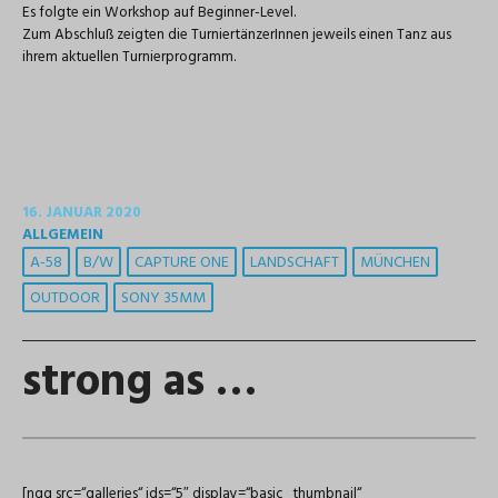
Es folgte ein Workshop auf Beginner-Level.
Zum Abschluß zeigten die TurniertänzerInnen jeweils einen Tanz aus
ihrem aktuellen Turnierprogramm.
16. JANUAR 2020
ALLGEMEIN
A-58
B/W
CAPTURE ONE
LANDSCHAFT
MÜNCHEN
OUTDOOR
SONY 35MM
strong as …
[ngg src=“galleries“ ids=“5″ display=“basic_thumbnail“