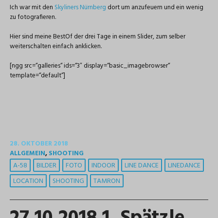
Ich war mit den
Skyliners Nürnberg
dort um anzufeuern und ein wenig
zu fotografieren.
Hier sind meine BestOf der drei Tage in einem Slider, zum selber
weiterschalten einfach anklicken.
[ngg src=“galleries“ ids=“3″ display=“basic_imagebrowser“
template=“default“]
28. OKTOBER 2018
ALLGEMEIN
,
SHOOTING
A-58
BILDER
FOTO
INDOOR
LINE DANCE
LINEDANCE
LOCATION
SHOOTING
TAMRON