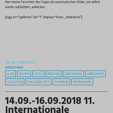
Hier meine Favoriten des Tages als automatischer Slider, um selbst
weiter zublättern, anklicken.
[ngg src=“galleries“ ids=“1″ display=“basic_slideshow“]
28. OKTOBER 2018
SHOOTING
A-58
BILDER
FOTO
INDOOR
LINE DANCE
LINEDANCE
LOCATION
PULLMAN CITY
TAMRON
WORKSHOP
14.09.-16.09.2018 11.
Internationale