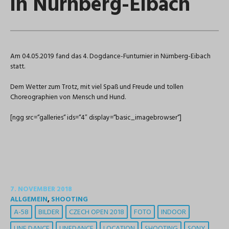
in Nürnberg-Eibach
Am 04.05.2019 fand das 4. Dogdance-Funturnier in Nürnberg-Eibach
statt.
Dem Wetter zum Trotz, mit viel Spaß und Freude und tollen
Choreographien von Mensch und Hund.
[ngg src=“galleries“ ids=“4″ display=“basic_imagebrowser“]
7. NOVEMBER 2018
ALLGEMEIN
,
SHOOTING
A-58
BILDER
CZECH OPEN 2018
FOTO
INDOOR
LINE DANCE
LINEDANCE
LOCATION
SHOOTING
SONY