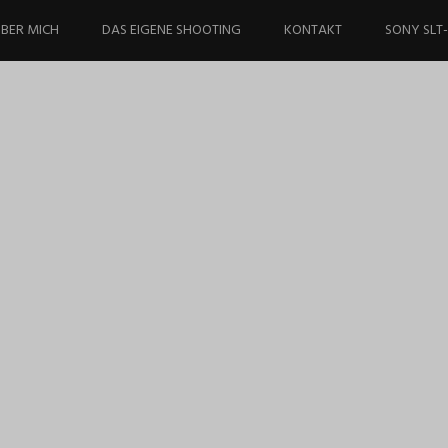
BER MICH
DAS EIGENE SHOOTING
KONTAKT
SONY SLT