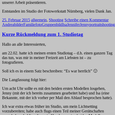
unserer Arbeit präsentieren.
Entstanden im Studio der Fotowerkstatt Nürnberg, vielen Dank Jan.
25. Februar 2015
allgemein
,
Shooting
Schreibe einen Kommentar
Andrea
bilder
Familie
foto
Gruppenbild
Isa
Jennifer
Jenny
portrait
shooting
Kurze Rückmeldung zum 1. Studiotag
Hallo an alle Interessierten,
am 22.02. hatte ich meinen ersten Studiotag – d.h. einen ganzen Tag
das tun, was mir in meiner Freizeit am Liebsten ist – zu
fotografieren.
Soll ich es in einem Satz beschreiben: “Es war herrlich”
🙂
Die Langfassung folgt hier:
Um acht Uhr sollte es mit den beiden ersten Modellen losgehen,
Jenny (mit der ich bereits zusammen gearbeitet habe) und Isa (eine
Bekannte, mit der ich vorher per Mail den Ablauf besprochen hatte).
Ich war extra etwas früher im Studio, um mein Lichtsetting
vorzubereiten; habe auch flugs einen Teil meiner Gerätschaften