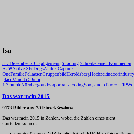
Isa
31. Dezember 2015
allgemein
,
Shooting
Schreibe einen Kommentar
A-58
Active Sly Dogs
Andrea
Capture
One
Familie
Fellnasen
Gruppenbild
Heroldsberg
Hochzeit
indoor
industr
place
Minolta 50mm
1.7
mumie
Nürnberg
outdoor
portrait
shooting
Sony
studio
Tamron
TfP
Wo
Das war mein 2015
9173 Bilder aus 39 Einzel-Sessions
Das war mein 2015 in Zahlen, wobei die Zahlen eines nicht
darstellen können:
den Spaß, den es MIR bereitet hat mit EUCH zu fotografieren