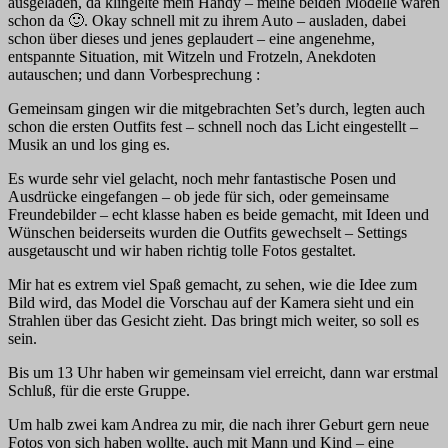
ausgeladen, da klingelte mein Handy – meine beiden Modelle waren
schon da
🙂
. Okay schnell mit zu ihrem Auto – ausladen, dabei
schon über dieses und jenes geplaudert – eine angenehme,
entspannte Situation, mit Witzeln und Frotzeln, Anekdoten
autauschen; und dann Vorbesprechung :
Gemeinsam gingen wir die mitgebrachten Set’s durch, legten auch
schon die ersten Outfits fest – schnell noch das Licht eingestellt –
Musik an und los ging es.
Es wurde sehr viel gelacht, noch mehr fantastische Posen und
Ausdrücke eingefangen – ob jede für sich, oder gemeinsame
Freundebilder – echt klasse haben es beide gemacht, mit Ideen und
Wünschen beiderseits wurden die Outfits gewechselt – Settings
ausgetauscht und wir haben richtig tolle Fotos gestaltet.
Mir hat es extrem viel Spaß gemacht, zu sehen, wie die Idee zum
Bild wird, das Model die Vorschau auf der Kamera sieht und ein
Strahlen über das Gesicht zieht. Das bringt mich weiter, so soll es
sein.
Bis um 13 Uhr haben wir gemeinsam viel erreicht, dann war erstmal
Schluß, für die erste Gruppe.
Um halb zwei kam Andrea zu mir, die nach ihrer Geburt gern neue
Fotos von sich haben wollte, auch mit Mann und Kind – eine