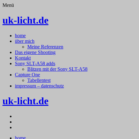
Menü
uk-licht.de
Springe
home
zum
über mich
Inhalt
Meine Referenzen
Das eigene Shooting
Kontakt
Sony SLT-A58 adds
Blitzen mit der Sony SLT-A58
Capture One
Tabellentest
impressum – datenschutz
uk-licht.de
facebook
500px.com
Flickr
Springe
home