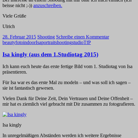
beisse nicht ;-))
anzuschreiben.
Viele Grüße
Ulrich
28. Februar 2015
Shooting
Schreibe einen Kommentar
beauty
foto
indoor
Isa
portrait
shooting
studio
TfP
Isa kingly (aus dem 1.Studiotag 2015)
Ich kann euch heute das erste fertige Bild vom 1. Studiotag von Isa
präsentieren.
Für Isa war es das erste Mal zu modeln – und was soll ich sagen –
sie ist fantastisch gewesen.
Vielen Dank für Deine Zeit, Dein Vertrauen und Deine Offenheit –
mir hat es ziemlich viel gebracht mit Dir zusammen zu fotografieren.
Isa kingly
In unregelmäßigen Abständen werden ich weitere Ergebnisse