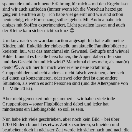
spannende und auch neue Erfahrung für mich – mit den Ergebnissen
sind wir auch zufrieden (immer wenn ich die Vorschau herzeigte
ging ein Leuchten auf) – ich habe viel gelernt und wir sind schon
heute einig, eine Fortsetzung soll es geben. Mit Andrea habe ich
einiges mit Stoffen experimentiert, Licht gestalten lassen und auch
der Kleine kam sicher nicht zu kurz
😉
Um kurz nach vier war dann action angesagt: Ich hatte alle meine
Kinder, inkl. Enkelkinder einbestellt, um aktuelle Familienbilder zu
kreieren, hui, war das manchmal ein Gewusel, Gehupfe und wieviel
Bilder braucht es bis alle herschauen, die Augen dabei offen sind
und das Gesicht freundlich wirkt? Manchmal eines mehr, als man(n)
denkt
😉
. Auch hier für mich wieder eine neue Erfahrung,
Gruppenbilder sind echt anders – nicht falsch verstehen, aber sich
auf einen zu konzentrieren, oder zwei oder drei ist eine andere
Situtation, als wenn es acht Personen sind (und die Alterspanne von
1 – Mitte 20 ist).
Aber nicht gemeckert oder gejammert – wir haben viele tolle
Gruppenfotos – sogar Flugbilder sind dabei und jeder hat
mindestens ein Lieblingsbild, so soll es sein.
Nun habe ich viele geschrieben, aber noch kein Bild – bei über
1700 Bildern braucht es etwas Zeit zu sortieren, schneiden und
bearbeiten; doch in nächster Zeit werde ich sicher nach und nach die